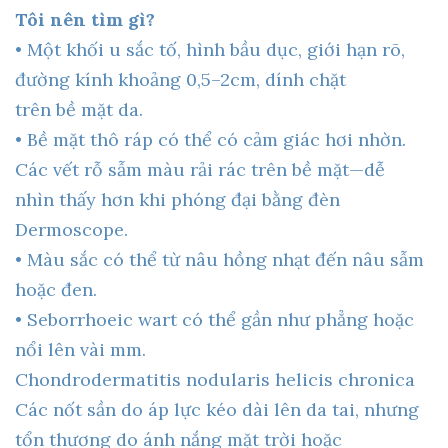
Tôi nên tìm gì?
• Một khối u sắc tố, hình bầu dục, giới hạn rõ,
đường kính khoảng 0,5–2cm, dính chặt
trên bề mặt da.
• Bề mặt thô ráp có thể có cảm giác hơi nhờn.
Các vết rỗ sẫm màu rải rác trên bề mặt—dễ
nhìn thấy hơn khi phóng đại bằng đèn
Dermoscope.
• Màu sắc có thể từ nâu hồng nhạt đến nâu sẫm
hoặc đen.
• Seborrhoeic wart có thể gần như phẳng hoặc
nổi lên vài mm.
Chondrodermatitis nodularis helicis chronica
Các nốt sần do áp lực kéo dài lên da tai, nhưng
tổn thương do ánh nắng mặt trời hoặc