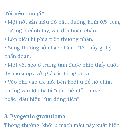
Tôi nên tìm gì?
• Một nốt sần màu đỏ nâu, đường kính 0,5–1cm,
thường ở cánh tay, vai, đùi hoặc chân.
• Lớp biểu bì phía trên thường nhẵn.
• Sang thương sờ chắc chắn—điều này gợi ý
chẩn đoán.
• Một vết sẹo ở trung tâm được nhìn thấy dưới
dermoscopy với giả sắc tố ngoại vi.
• Véo nhẹ vào da mỗi bên khối u để nó chìm
xuống vào lớp hạ bì “dấu hiệu lỗ khuyết”
hoặc “dấu hiệu lúm đồng tiền”
3. Pyogenic granuloma
Thông thường, khối u mạch máu này xuất hiện