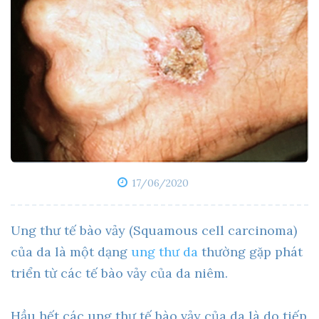
17/06/2020
Ung thư tế bào vảy (Squamous cell carcinoma)
của da là một dạng
ung thư da
thường gặp phát
triển từ các tế bào vảy của da niêm.
Hầu hết các ung thư tế bào vảy của da là do tiếp