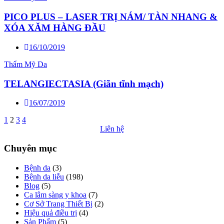
PICO PLUS – LASER TRỊ NÁM/ TÀN NHANG &
XÓA XĂM HÀNG ĐẦU
16/10/2019
Thẩm Mỹ Da
TELANGIECTASIA (Giãn tĩnh mạch)
16/07/2019
Posts
1
2
3
4
Liên hệ
navigation
Chuyên mục
Bệnh da
(3)
Bệnh da liễu
(198)
Blog
(5)
Ca lâm sàng y khoa
(7)
Cơ Sở Trang Thiết Bị
(2)
Hiệu quả điều trị
(4)
Sản Phẩm
(5)