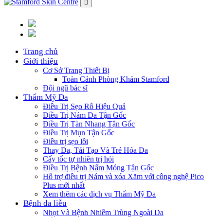
Trang chủ
Giới thiệu
Cơ Sở Trang Thiết Bị
Toàn Cảnh Phòng Khám Stamford
Đội ngũ bác sĩ
Thẩm Mỹ Da
Điều Trị Sẹo Rỗ Hiệu Quả
Điều Trị Nám Da Tận Gốc
Điều Trị Tàn Nhang Tận Gốc
Điều Trị Mụn Tận Gốc
Điều trị sẹo lồi
Thay Da, Tái Tạo Và Trẻ Hóa Da
Cấy tốc tự nhiên trị hói
Điều Trị Bệnh Nấm Móng Tận Gốc
Hỗ trợ điều trị Nám và xóa Xăm với công nghệ Pico
Plus mới nhất
Xem thêm các dịch vụ Thẩm Mỹ Da
Bệnh da liễu
Nhọt Và Bệnh Nhiễm Trùng Ngoài Da