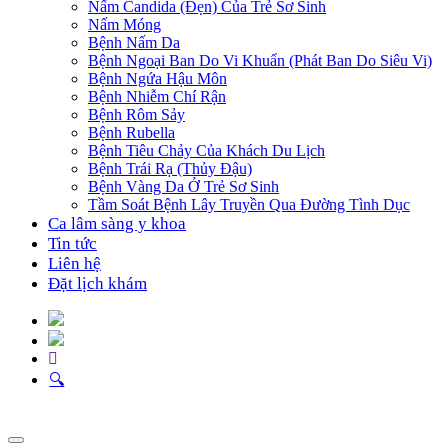
Nấm Candida (Đẹn) Của Trẻ Sơ Sinh
Nấm Móng
Bệnh Nấm Da
Bệnh Ngoại Ban Do Vi Khuẩn (Phát Ban Do Siêu Vi)
Bệnh Ngứa Hậu Môn
Bệnh Nhiễm Chí Rận
Bệnh Rôm Sảy
Bệnh Rubella
Bệnh Tiêu Chảy Của Khách Du Lịch
Bệnh Trái Rạ (Thủy Đậu)
Bệnh Vàng Da Ở Trẻ Sơ Sinh
Tầm Soát Bệnh Lây Truyền Qua Đường Tình Dục
Ca lâm sàng y khoa
Tin tức
Liên hệ
Đặt lịch khám