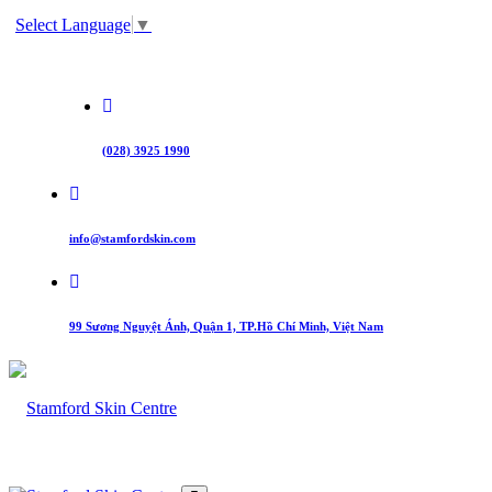
Select Language
▼
(028) 3925 1990
info@stamfordskin.com
99 Sương Nguyệt Ánh, Quận 1, TP.Hồ Chí Minh, Việt Nam